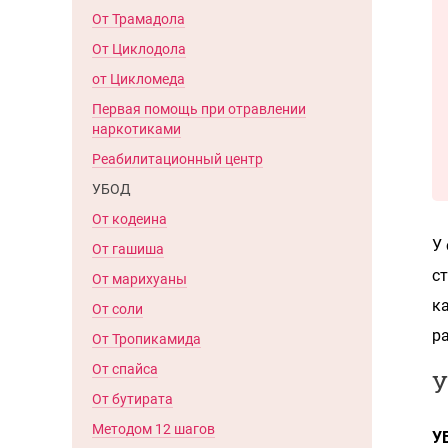
От Трамадола
От Циклодола
от Цикломеда
Первая помощь при отравлении
наркотиками
Реабилитационный центр
УБОД
От кодеина
У
От гашиша
с
От марихуаны
к
От соли
р
От Тропикамида
От спайса
У
От бутирата
Методом 12 шагов
У