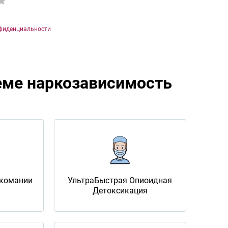
фиденциальности
теме наркозависимость
ркомании
УльтраБыстрая Опиоидная
Детоксикация