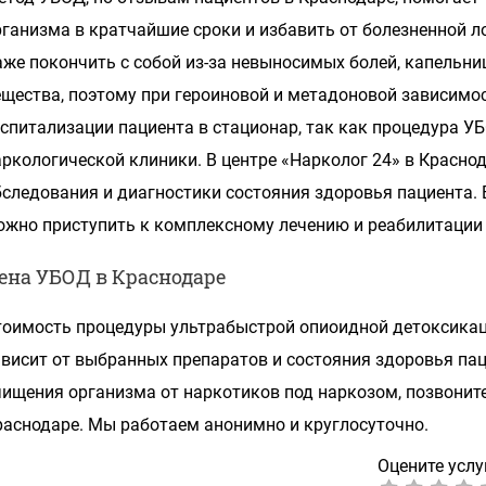
рганизма в кратчайшие сроки и избавить от болезненной л
аже покончить с собой из-за невыносимых болей, капельни
ещества, поэтому при героиновой и метадоновой зависимос
оспитализации пациента в стационар, так как процедура У
аркологической клиники. В центре «Нарколог 24» в Красно
бследования и диагностики состояния здоровья пациента. 
ожно приступить к комплексному лечению и реабилитации 
ена УБОД в Краснодаре
тоимость процедуры ультрабыстрой опиоидной детоксикац
ависит от выбранных препаратов и состояния здоровья пац
чищения организма от наркотиков под наркозом, позвоните
раснодаре. Мы работаем анонимно и круглосуточно.
Оцените услу