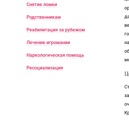
Снятие ломки
о
д
Родственникам
в
Реабилитация за рубежом
г
Лечение игромании
н
о
Наркологическая помощь
м
Ресоциализация
Ц
С
з
о
К