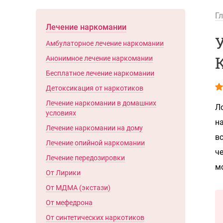
Г
Лечение наркомании
Амбулаторное лечение наркомании
Анонимное лечение наркомании
Бесплатное лечение наркомании
Детоксикация от наркотиков
Лечение наркомании в домашних
Л
условиях
н
Лечение наркомании на дому
вс
Лечение опийной наркомании
ч
Лечение передозировки
м
От Лирики
От МДМА (экстази)
От мефедрона
От синтетических наркотиков