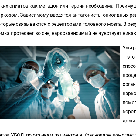
аких опиатов как метадон или героин необходима. Преимущ
аркозом. Зависимому вводятся антагонисты опиоидных рец
оторые связываются с рецепторами головного мозга. В ре
омка протекает во сне, наркозависимый не чувствует ника
Ультр
– это
спосо
проце
орган
нарко
помог
борот
дальн
етод УБОД, по отзывам пациентов в Краснодаре, помогает